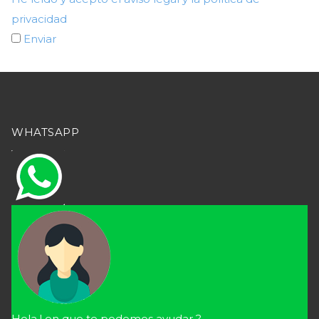
privacidad
Enviar
WHATSAPP
Hola ! en que te podemos ayudar ?