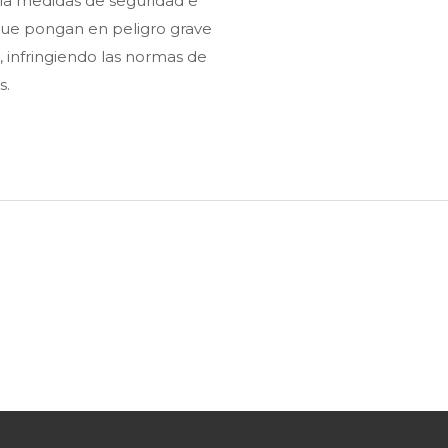
la medidas de seguridad e
ue pongan en peligro grave
ca, infringiendo las normas de
s.