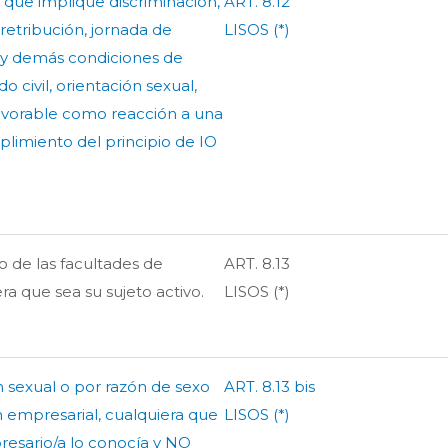
l que implique discriminación,
ART. 8.12
 retribución, jornada de
LISOS (*)
 y demás condiciones de
o civil, orientación sexual,
favorable como reacción a una
plimiento del principio de IO
 de las facultades de
ART. 8.13
ra que sea su sujeto activo.
LISOS (*)
 sexual o por razón de sexo
ART. 8.13 bis
 empresarial, cualquiera que
LISOS (*)
mpresario/a lo conocía y NO