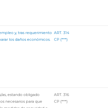
empleo y, tras requerimiento
ART. 314
eparar los daños económicos.
CP (***)
es/as, estando obligado
ART. 316
ios necesarios para que
CP (***)