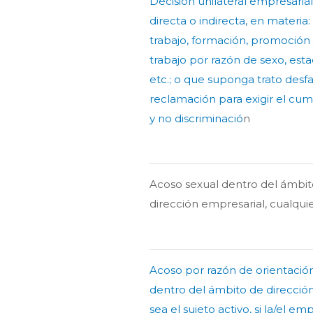
Decisión unilateral empresaria
directa o indirecta, en materia:
trabajo, formación, promoción
trabajo por razón de sexo, estad
etc.; o que suponga trato des
reclamación para exigir el cum
y no discriminació
n
Acoso sexual dentro del ámbito
dirección empresarial, cualquie
Acoso por razón de orientación
dentro del ámbito de dirección
sea el sujeto activo, si la/el e