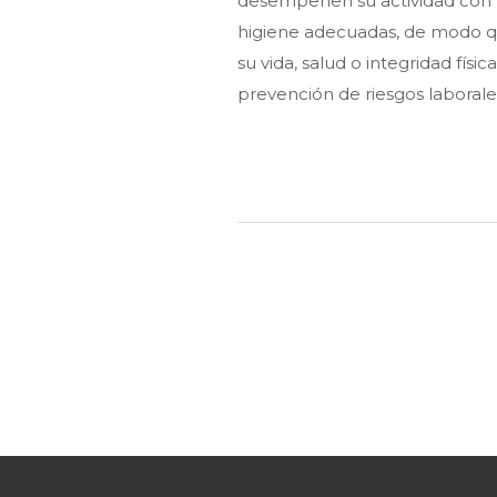
desempeñen su actividad con 
higiene adecuadas, de modo q
su vida, salud o integridad físi
prevención de riesgos laborale