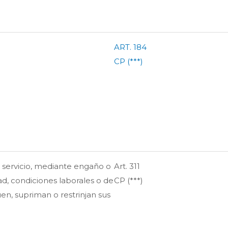
ART. 184
CP (***)
 servicio, mediante engaño o
Art. 311
d, condiciones laborales o de
CP (***)
en, supriman o restrinjan sus