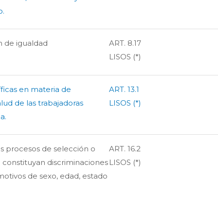
o.
n de igualdad
ART. 8.17
LISOS (*)
ficas en materia de
ART. 13.1
lud de las trabajadoras
LISOS (*)
a.
os procesos de selección o
ART. 16.2
 constituyan discriminaciones
LISOS (*)
motivos de sexo, edad, estado